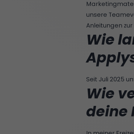
Marketingmateri
unsere Teameven
Anleitungen zur 
Wie la
Apply
Seit Juli 2025 u
Wie ve
deine 
In meiner Freize