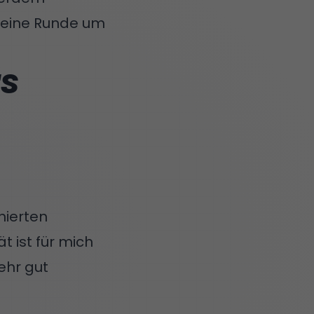
e eine Runde um
rs
nierten
t ist für mich
sehr gut