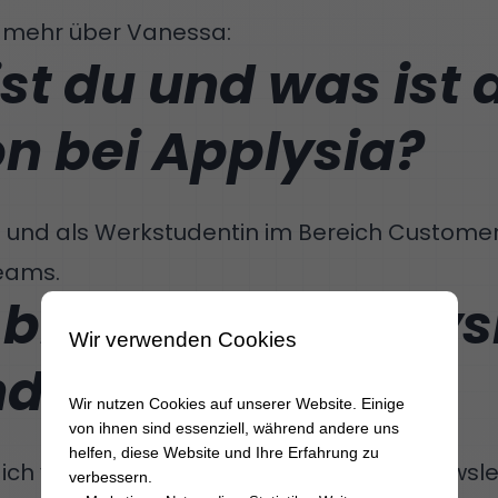
u mehr über Vanessa:
st du und was ist 
on bei Applysia?
 und als Werkstudentin im Bereich Customer 
eams.
bist du bei Applys
Wir verwenden Cookies
ndig?
Wir nutzen Cookies auf unserer Website. Einige
von ihnen sind essenziell, während andere uns
helfen, diese Website und Ihre Erfahrung zu
 ich verantwortlich für unsere Insider (Newsl
verbessern.