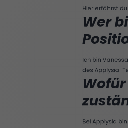
Hier erfährst d
Wer bi
Positi
Ich bin Vanessa
des Applysia-T
Wofür 
zustä
Bei Applysia bin