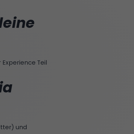
deine
Experience Teil
ia
etter) und