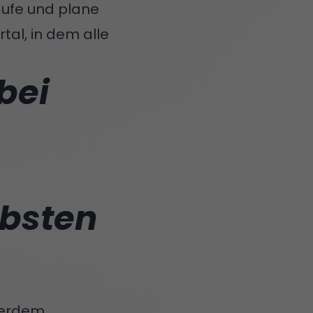
äufe und plane
al, in dem alle
bei
ebsten
ußerdem