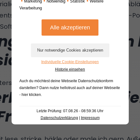
•
•
•
•
Marketing
Notwendig
Statistik
Weitere
alien, analysiere und optimiere interne Abl
Verarbeitung
ts. Außerdem pflege ich unser Support-Port
Software zu finden sind.
nge bist du schon 
sia?
Individuelle Cookie-Einstellungen
Historie einsehen
nterstütze ich das Team.
Auch du möchtest deine Webseite Datenschutzkonform
darstellen? Dann nutze
hellotrust auch auf deiner Webseite
rbringst du am li
- hier klicken
.
Freizeit
?
Letzte Prüfung: 07.08.26 - 08:59:36 Uhr
Datenschutzerklärung
|
Impressum
it lese, stricke, häkle oder male ich gern. A