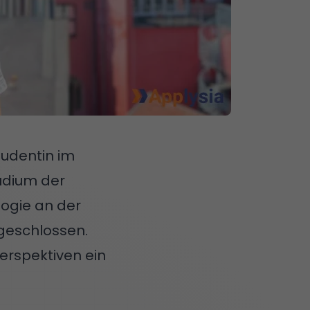
tudentin im
udium der
logie an der
bgeschlossen.
Perspektiven ein