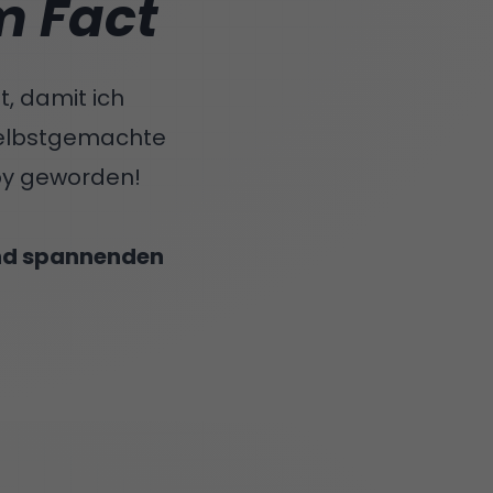
m Fact
, damit ich
selbstgemachte
by geworden!
und spannenden