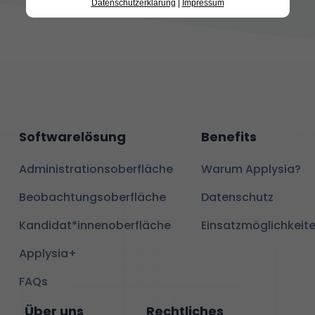
Datenschutzerklärung
|
Impressum
Softwarelösung
Benefits
Administrationsoberfläche
Warum Applysia?
Beobachtungsoberfläche
Datenschutz
Kandidat*innenoberfläche
Einsatzmöglichkeit
Applysia+
FAQs
Über uns
Rechtliches