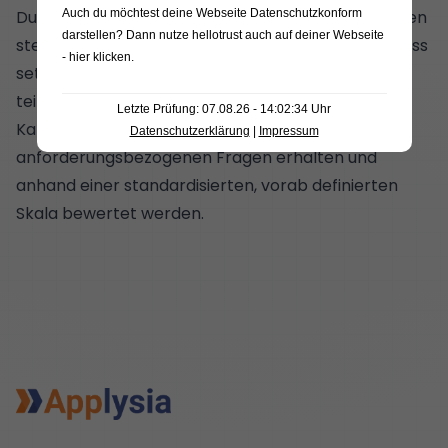
Auch du möchtest deine Webseite Datenschutzkonform
Dunkeln bleibt. Das Risiko für teure Fehlbesetzungen
darstellen? Dann nutze
hellotrust auch auf deiner Webseite
steigt dadurch massiv. Ein valider Recruiting-Prozess
- hier klicken
.
setzt stattdessen auf strukturierte oder
teilstrukturierte Interviews, bei denen alle
Letzte Prüfung: 07.08.26 - 14:02:34 Uhr
Kandidat*innen die gleichen,
Datenschutzerklärung
|
Impressum
anforderungsbezogenen Fragen erhalten und
anhand einer standardisierten, vorab definierten
Skala bewertet werden.