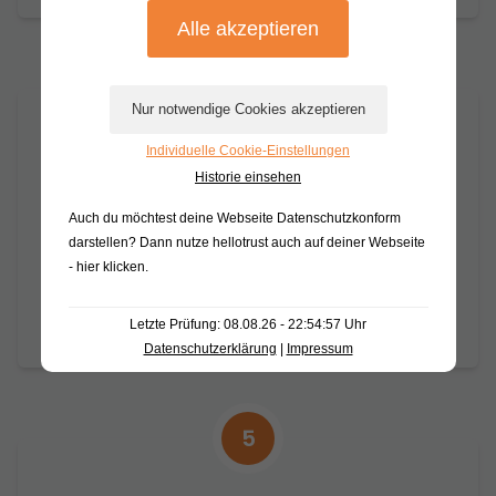
4
Individuelle Cookie-Einstellungen
Notizen vorbereiten
Historie einsehen
Besonders wichtige Notizen können von
Auch du möchtest deine Webseite Datenschutzkonform
Moderator*innen in der Konferenz zu ihren
darstellen? Dann nutze
hellotrust auch auf deiner Webseite
eigenen
hinzugefügt und favorisiert
- hier klicken
.
werden. Diese Notizen sind später im
Bericht wiederzufinden.
Letzte Prüfung: 08.08.26 - 22:54:57 Uhr
Datenschutzerklärung
|
Impressum
5