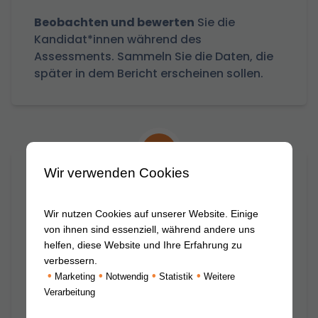
Beobachten und bewerten
Sie die
Kandidat*innen während des
Assessments. Sammeln Sie die Daten, die
später in dem Bericht erscheinen sollen.
3
Wir verwenden Cookies
Konferenz starten
Wir nutzen Cookies auf unserer Website. Einige
In der Konferenz können nach dem
von ihnen sind essenziell, während andere uns
Assessment die Beobachtungen und
helfen, diese Website und Ihre Erfahrung zu
verbessern.
Bewertungen
diskutiert
und
•
•
•
•
Marketing
Notwendig
Statistik
Weitere
Kandidat*innen miteinander
verglichen
Verarbeitung
werden.