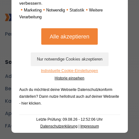
verbessern.
•
•
•
•
Marketing
Notwendig
Statistik
Weitere
Verarbeitung
Personalauswahl neu gedacht.
Softwarelösung
Individuelle Cookie-Einstellungen
Administrationsoberfläche
Historie einsehen
Beobachtungsoberfläche
Auch du möchtest deine Webseite Datenschutzkonform
darstellen? Dann nutze
hellotrust auch auf deiner Webseite
Kandidat*innenoberfläche
- hier klicken
.
Applysia+
Letzte Prüfung: 09.08.26 - 12:52:06 Uhr
FAQs
Datenschutzerklärung
|
Impressum