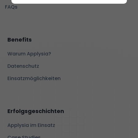
FAQs
Benefits
Warum Applysia?
Datenschutz
Einsatzmöglichkeiten
Erfolgsgeschichten
Applysia im Einsatz
Case Studies