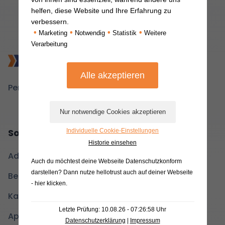
helfen, diese Website und Ihre Erfahrung zu
verbessern.
•
•
•
•
Marketing
Notwendig
Statistik
Weitere
Verarbeitung
Personalauswahl neu gedacht.
Softwarelösung
Individuelle Cookie-Einstellungen
Historie einsehen
Administrationsoberfläche
Auch du möchtest deine Webseite Datenschutzkonform
darstellen? Dann nutze
hellotrust auch auf deiner Webseite
Beobachtungsoberfläche
- hier klicken
.
Kandidat*innenoberfläche
Letzte Prüfung: 10.08.26 - 07:26:58 Uhr
Applysia+
Datenschutzerklärung
|
Impressum