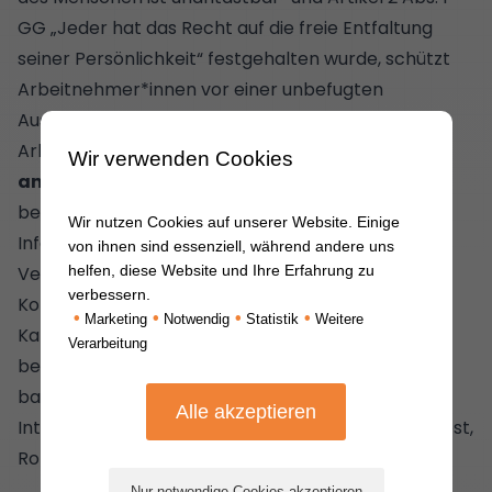
GG „Jeder hat das Recht auf die freie Entfaltung
seiner Persönlichkeit“ festgehalten wurde, schützt
Arbeitnehmer*innen vor einer unbefugten
Ausforschung ihrer Persönlichkeit.
Arbeitgeber*innen dürfen nur
Wir verwenden Cookies
anforderungsbezogene Informationen
(für die
berufliche Ausübung einer Tätigkeit relevante
Wir nutzen Cookies auf unserer Website. Einige
Informationen) erheben. Dafür können sie
von ihnen sind essenziell, während andere uns
helfen, diese Website und Ihre Erfahrung zu
Verfahren zur Beurteilung der Fähigkeiten,
verbessern.
Kompetenzen und Eigenschaften der
•
•
•
•
Marketing
Notwendig
Statistik
Weitere
Kandidat*innen anwenden, die auf Anforderungen
Verarbeitung
bestimmter Arbeitsplätze oder Berufspositionen
basieren(beispielsweise Dokumentenanalyse,
Interview, Persönlichkeitsfragebogen, Intelligenztest,
Rollenspiele, etc.).