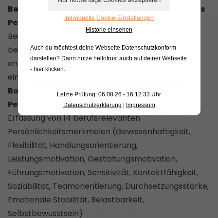
Beispiele für Persönlichkeitsfragebögen für das
Individuelle Cookie-Einstellungen
Personalwesen
Historie einsehen
Beispielhafte Persönlichkeitsfragebögen, die im
beruflichen Kontext zur Personalauswahl oder -
Auch du möchtest deine Webseite Datenschutzkonform
darstellen? Dann nutze
hellotrust auch auf deiner Webseite
entwicklung, Gruppen- oder Einzelcoaching
- hier klicken
.
eingesetzt werden können, sind:
Bochumer Inventar zur berufsbezogenen
Letzte Prüfung: 06.08.26 - 16:12:33 Uhr
Persönlichkeitsbeschreibung (BIP)
Datenschutzerklärung
|
Impressum
Erfassung von 14 berufsrelevanten
Persönlichkeitsmerkmalen (Gewissenhaftigkeit,
Flexibilität, Handlungsorientierung,
Leistungsmotivation, Gestaltungsmotivation,
Führungsmotivation, Sensitivität, Kontaktfähigkeit,
Soziabilität, Teamorientierung, Durchsetzungsstärke,
Emotionale Stabilität, Belastbarkeit,
Selbstbewusstsein)