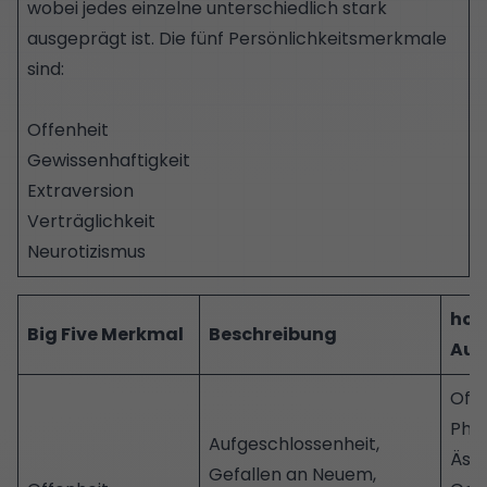
wobei jedes einzelne unterschiedlich stark
ausgeprägt ist. Die fünf Persönlichkeitsmerkmale
sind:
Offenheit
Gewissenhaftigkeit
Extraversion
Verträglichkeit
Neurotizismus
hoh
Big Five Merkmal
Beschreibung
Aus
Offe
Phan
Aufgeschlossenheit,
Ästh
Gefallen an Neuem,