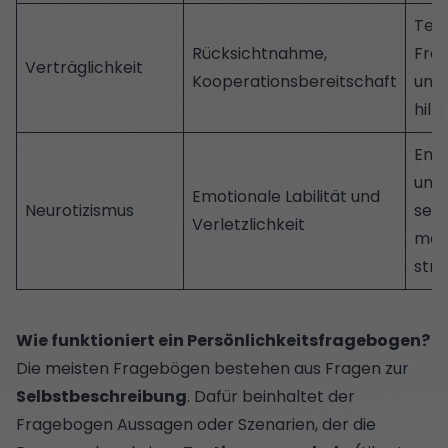
Ten
Rücksichtnahme,
Freu
Verträglichkeit
Kooperationsbereitschaft
und
hilf
Ents
ung
Emotionale Labilität und
Neurotizismus
selb
Verletzlichkeit
mei
stre
Wie funktioniert ein Persönlichkeitsfragebogen?
Die meisten Fragebögen bestehen aus Fragen zur
Selbstbeschreibung
. Dafür beinhaltet der
Fragebogen Aussagen oder Szenarien, der die