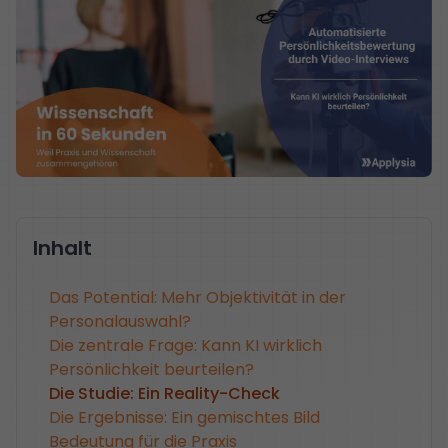
Inhalt
Das Potential: Mehr Objektivität in der
Personalauswahl?
Die zentrale Frage: Kann KI wirklich
Persönlichkeit beurteilen?
Die Studie: Ein Reality-Check
Die Ergebnisse: Ein gemischtes Bild
Bedeutung für die Praxis